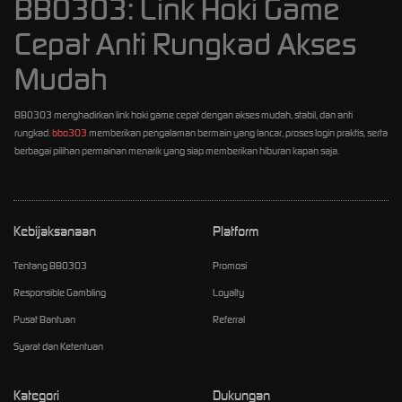
BBO303: Link Hoki Game
Cepat Anti Rungkad Akses
Mudah
BBO303 menghadirkan link hoki game cepat dengan akses mudah, stabil, dan anti
rungkad.
bbo303
memberikan pengalaman bermain yang lancar, proses login praktis, serta
berbagai pilihan permainan menarik yang siap memberikan hiburan kapan saja.
Kebijaksanaan
Platform
Tentang BBO303
Promosi
Responsible Gambling
Loyalty
Pusat Bantuan
Referral
Syarat dan Ketentuan
Kategori
Dukungan