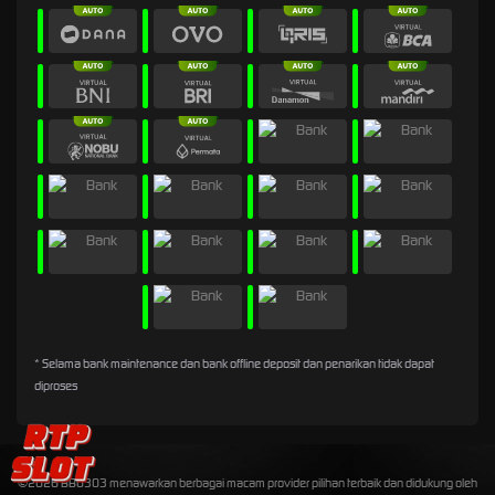
* Selama bank maintenance dan bank offline deposit dan penarikan tidak dapat
diproses
©2026 BBO303 menawarkan berbagai macam provider pilihan terbaik dan didukung oleh