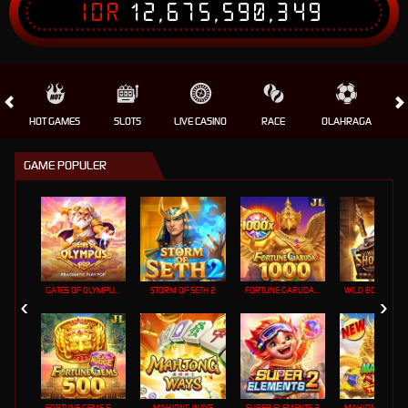
IDR
12,675,590,349
HOT GAMES
SLOTS
LIVE CASINO
RACE
OLAHRAGA
GAME POPULER
GATES OF OLYMPUS POP
STORM OF SETH 2
FORTUNE GARUDA 1000
FORTUNE GEMS 500
MAHJONG WAYS
SUPER ELEMENTS 2