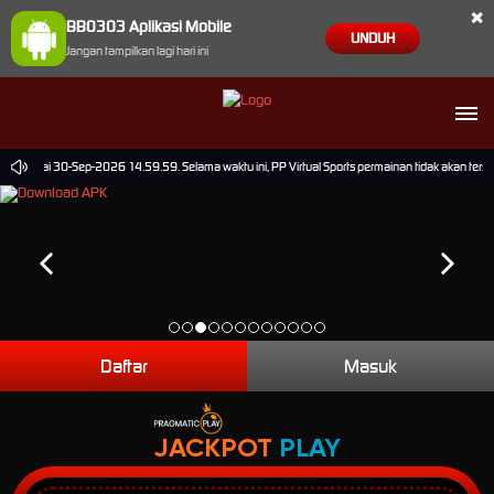
×
BBO303 Aplikasi Mobile
UNDUH
Jangan tampilkan lagi hari ini
59 sampai 30-Sep-2026 14.59.59. Selama waktu ini, PP Virtual Sports permainan tidak akan ter
Daftar
Masuk
JACKPOT
PLAY