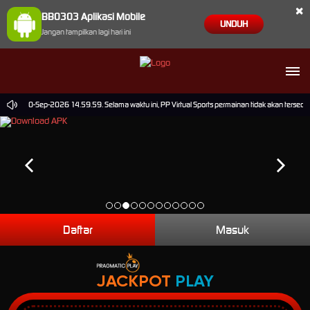
×
BBO303 Aplikasi Mobile
UNDUH
Jangan tampilkan lagi hari ini
sampai 30-Sep-2026 14.59.59. Selama waktu ini, PP Virtual Sports permainan tidak akan tersed
Daftar
Masuk
JACKPOT
PLAY