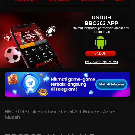
UNDUH
BBO303 APP
Nikmati berbagai permainan dalam satu
genggaman
UNDUH
PANDUAN INSTALASI
BBO303 - Link Hoki Game Cepat Anti Rungkad Akses
Mudah