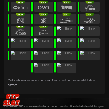
* Selama bank maintenance dan bank offline deposit dan penarikan tidak dapat
diproses
©2026 BBO303 menawarkan berbagai macam provider pilihan terbaik dan didukung oleh