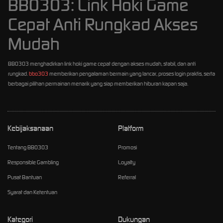
BBO303: Link Hoki Game
Cepat Anti Rungkad Akses
Mudah
BBO303 menghadirkan link hoki game cepat dengan akses mudah, stabil, dan anti
rungkad.
bbo303
memberikan pengalaman bermain yang lancar, proses login praktis, serta
berbagai pilihan permainan menarik yang siap memberikan hiburan kapan saja.
Kebijaksanaan
Platform
Tentang BBO303
Promosi
Responsible Gambling
Loyalty
Pusat Bantuan
Referral
Syarat dan Ketentuan
Kategori
Dukungan