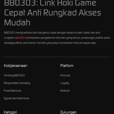
BBO303: Link Hoki Game
Cepat Anti Rungkad Akses
Mudah
BBO303 menghadirkan link hoki game cepat dengan akses mudah, stabil, dan anti
rungkad.
bbo303
memberikan pengalaman bermain yang lancar, proses login praktis, serta
berbagai pilihan permainan menarik yang siap memberikan hiburan kapan saja.
Kebijaksanaan
Platform
Tentang BBO303
Promosi
Responsible Gambling
Loyalty
Pusat Bantuan
Referral
Syarat dan Ketentuan
Kategori
Dukungan