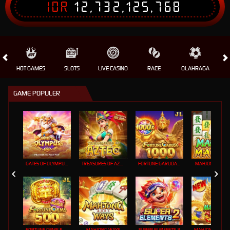
IDR
12,732,125,768
HOT GAMES
SLOTS
LIVE CASINO
RACE
OLAHRAGA
GAME POPULER
GATES OF OLYMPUS POP
TREASURES OF AZTEC
FORTUNE GARUDA 1000
MAHJONG MAX
FORTUNE GEMS 500
MAHJONG WAYS
SUPER ELEMENTS 2