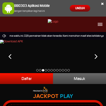
×
BBO303 Aplikasi Mobile
UNDUH
Jangan tampilkan lagi hari ini
. Selama waktu ini, CQ9 permainan tidak akan tersedia. Kami memohon maaf atas ketidaknyama
Daftar
Masuk
JACKPOT
PLAY