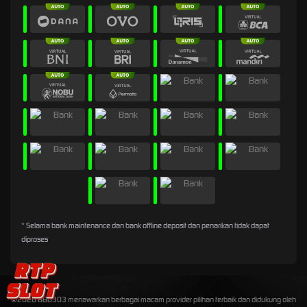
* Selama bank maintenance dan bank offline deposit dan penarikan tidak dapat
diproses
©2026 BBO303 menawarkan berbagai macam provider pilihan terbaik dan didukung oleh