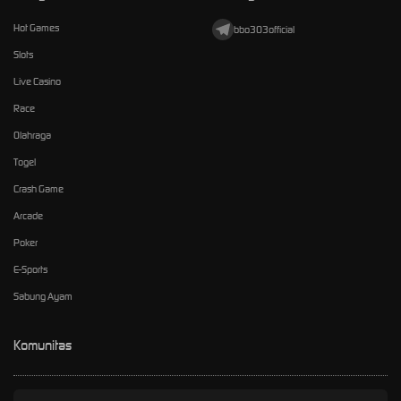
Hot Games
bbo303official
Slots
Live Casino
Race
Olahraga
Togel
Crash Game
Arcade
Poker
E-Sports
Sabung Ayam
Komunitas