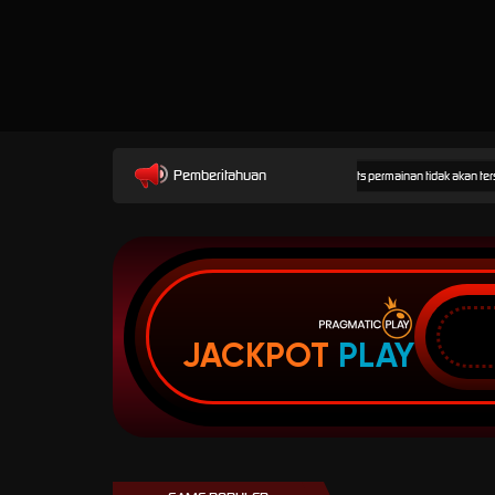
Pemberitahuan
mpai 30-Sep-2026 14.59.59. Selama waktu ini, PP Virtual Sports permainan tidak akan tersedi
JACKPOT
PLAY