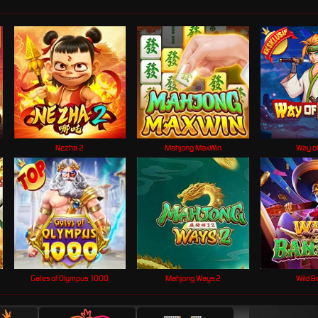
Nezha 2
Mahjong MaxWin
Way of
Gates of Olympus 1000
Mahjong Ways 2
Wild B