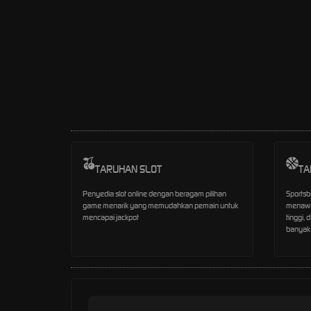
TARUHAN SLOT
TA
Penyedia slot online dengan beragam pilihan
Sportsb
game menarik yang memudahkan pemain untuk
menawar
mencapai jackpot
tinggi,
banyak 