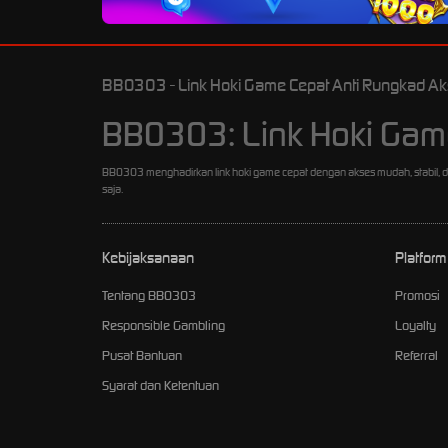
BBO303 - Link Hoki Game Cepat Anti Rungkad A
BBO303: Link Hoki Gam
BBO303 menghadirkan link hoki game cepat dengan akses mudah, stabil, d
saja.
Kebijaksanaan
Platform
Tentang BBO303
Promosi
Responsible Gambling
Loyalty
Pusat Bantuan
Referral
Syarat dan Ketentuan