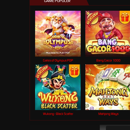
GAME POPULER
Gates of Olympus POP
Bang Gacor 1000
Wukong - Black Scatter
Mahjong Ways