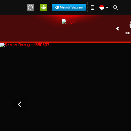
Main di Telegram
HOT