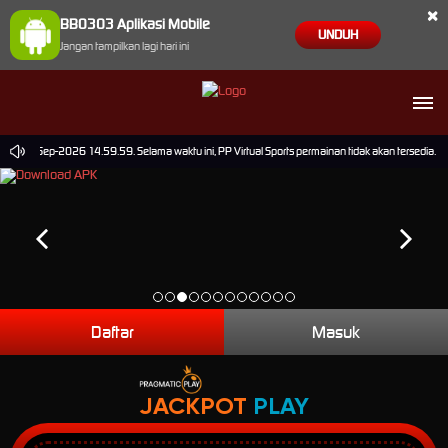
×
BBO303 Aplikasi Mobile
UNDUH
Jangan tampilkan lagi hari ini
pai 30-Sep-2026 14.59.59. Selama waktu ini, PP Virtual Sports permainan tidak akan tersedia.
Daftar
Masuk
JACKPOT
PLAY