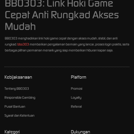
BBO303: Link Hoki Game
Cepat Anti Rungkad Akses
Mudah
BBO303 menghadirkan link hoki game cepat dengan akses mudah, stabil, dan anti
rungkad.
bbo303
memberikan pengalaman bermain yang lancar, proses login praktis, serta
berbagai pilihan permainan menarik yang siap memberikan hiburan kapan saja.
Kebijaksanaan
Platform
Tentang BBO303
Promosi
Responsible Gambling
Loyalty
Pusat Bantuan
Referral
Syarat dan Ketentuan
Kategori
Dukungan