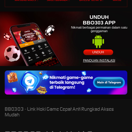
UNDUH
BBO303 APP
Nikmati berbagai permainan dalam satu
genggaman
UNDUH
PANDUAN INSTALASI
BBO303 - Link Hoki Game Cepat Anti Rungkad Akses
Mudah