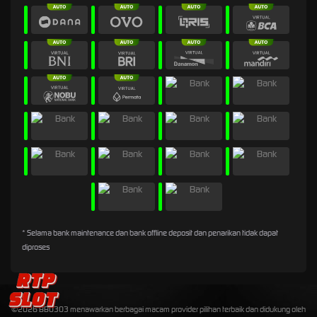
* Selama bank maintenance dan bank offline deposit dan penarikan tidak dapat
diproses
©2026 BBO303 menawarkan berbagai macam provider pilihan terbaik dan didukung oleh