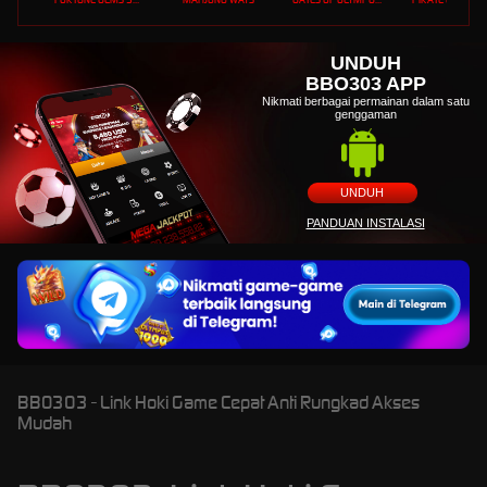
UNDUH
BBO303 APP
Nikmati berbagai permainan dalam satu
genggaman
UNDUH
PANDUAN INSTALASI
BBO303 - Link Hoki Game Cepat Anti Rungkad Akses
Mudah